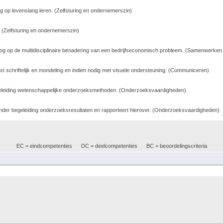
 op levenslang leren. (Zelfsturing en ondernemerszin)
(Zelfsturing en ondernemerszin)
g op de multidisciplinaire benadering van een bedrijfseconomisch probleem. (Samenwerken
 schriftelijk en mondeling en indien nodig met visuele ondersteuning. (Communiceren)
geleiding wetenschappelijke onderzoeksmethoden. (Onderzoeksvaardigheden)
onder begeleiding onderzoeksresultaten en rapporteert hierover. (Onderzoeksvaardigheden)
EC = eindcompetenties
DC = deelcompetenties
BC = beoordelingscriteria