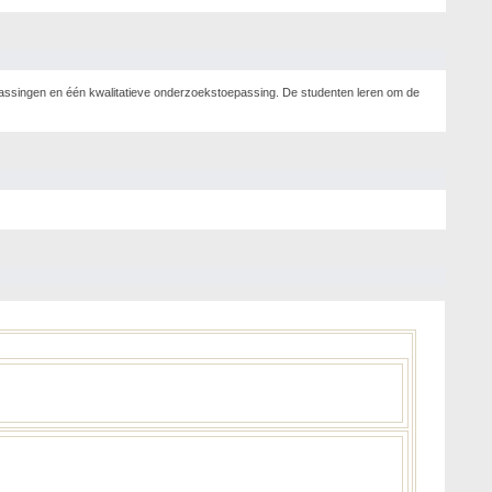
epassingen en één kwalitatieve onderzoekstoepassing. De studenten leren om de