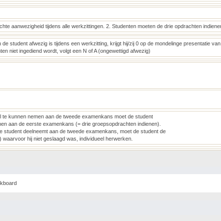
lichte aanwezigheid tijdens alle werkzittingen. 2. Studenten moeten de drie opdrachten indie
n de student afwezig is tijdens een werkzitting, krijgt hij/zij 0 op de mondelinge presentatie v
en niet ingediend wordt, volgt een N of A (ongewettigd afwezig)
 te kunnen nemen aan de tweede examenkans moet de student
en aan de eerste examenkans (= drie groepsopdrachten indienen).
de student deelneemt aan de tweede examenkans, moet de student de
) waarvoor hij niet geslaagd was, individueel herwerken.
ckboard