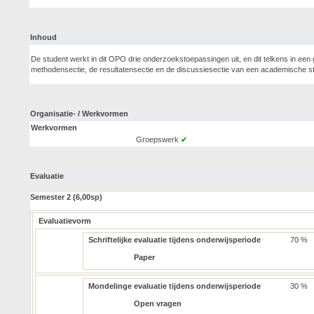
Inhoud
De student werkt in dit OPO drie onderzoekstoepassingen uit, en dit telkens in e
methodensectie, de resultatensectie en de discussiesectie van een academische s
Organisatie- / Werkvormen
Werkvormen
Groepswerk
✔
Evaluatie
Semester 2 (6,00sp)
Evaluatievorm
Schriftelijke evaluatie tijdens onderwijsperiode
70 %
Paper
Mondelinge evaluatie tijdens onderwijsperiode
30 %
Open vragen