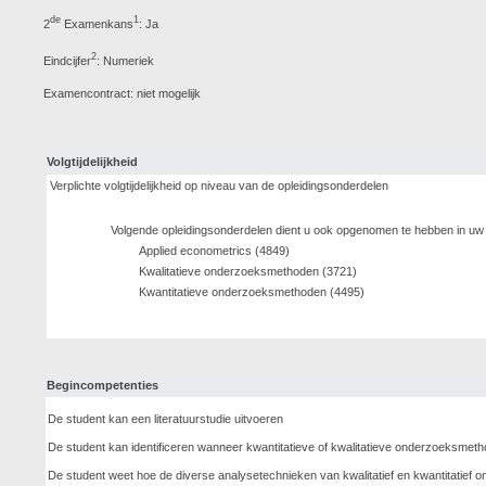
de
1
2
Examenkans
: Ja
2
Eindcijfer
: Numeriek
Examencontract: niet mogelijk
Volgtijdelijkheid
Verplichte volgtijdelijkheid op niveau van de opleidingsonderdelen
Volgende opleidingsonderdelen dient u ook opgenomen te hebben in uw
Applied econometrics (4849)
Kwalitatieve onderzoeksmethoden (3721)
Kwantitatieve onderzoeksmethoden (4495)
Begincompetenties
De student kan een literatuurstudie uitvoeren
De student kan identificeren wanneer kwantitatieve of kwalitatieve onderzoeksme
De student weet hoe de diverse analysetechnieken van kwalitatief en kwantitatief