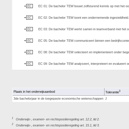
EC
EC 01: De bachelor TEW bouwt zelfsturend kennis op met het oog
EC
EC 02: De bachelor TEW toont een ondernemende ingesteldheid. 
EC
EC 03: De bachelor TEW werkt samen in teamverband met het oo
EC
EC 05: De bachelor TEW communiceert binnen een bedrijfscontext
EC
EC 08: De bachelor TEW selecteert en implementeert onder be
EC
EC 09: De bachelor TEW analyseert, interpreteert en evalueert 
3
Plaats in het onderwijsaanbod
Tolerantie
3de bachelorjaar in de toegepaste economische wetenschappen
J
1
Onderwijs-, examen- en rechtspositieregeling art. 12.2, lid 2.
2
Onderwijs-, examen- en rechtspositieregeling art. 15.1, lid 3.