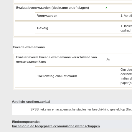
Evaluatievoorwaarden (deelname en/of slagen)
✔
Voorwaarden
1. Verp
1. Indie
Gevolg
opdracht
Tweede examenkans
Evaluatievorm tweede examenkans verschillend van
Ja
eerste examenkans
Om deel
deelnem
Toelichting evaluatievorm
Indien 
paper(s
Verplicht studiemateriaal
SPSS, teksten en academische studies ter beschikking gesteld op Bla
Eindcompetenties
bachelor in de toegepaste economische wetenschappen