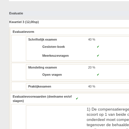
Evaluatie
Kwartiel 3 (12,00sp)
Evaluatievorm
Schriftelijk examen
40 %
Gesloten-boek
✔
Meerkeuzevragen
✔
Mondeling examen
20 %
Open vragen
✔
Praktijkexamen
40 %
Evaluatievoorwaarden (deelname en/of
✔
slagen)
1) De compensatieregel
scoort op 1 van beide o
onderdeel moet compen
tegenover de behaalde 