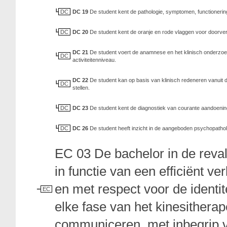
DC
DC 19
De student kent de pathologie, symptomen, functionerin
DC
DC 20
De student kent de oranje en rode vlaggen voor doorverw
DC 21
De student voert de anamnese en het klinisch onderzoek
DC
activiteitenniveau.
DC 22
De student kan op basis van klinisch redeneren vanuit 
DC
stellen.
DC
DC 23
De student kent de diagnostiek van courante aandoenin
DC
DC 26
De student heeft inzicht in de aangeboden psychopathol
EC 03 De bachelor in de reva
in functie van een efficiënt v
en met respect voor de identite
EC
elke fase van het kinesitherap
communiceren, met inbegrip v