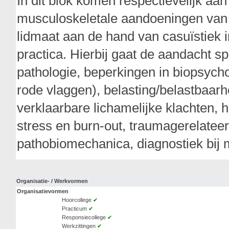
In dit blok komen respectievelijk aan
musculoskeletale aandoeningen van 
lidmaat aan de hand van casuïstiek i
practica. Hierbij gaat de aandacht s
pathologie, beperkingen in biopsycho
rode vlaggen), belasting/belastbaar
verklaarbare lichamelijke klachten, 
stress en burn-out, traumagerelatee
pathobiomechanica, diagnostiek bij
Organisatie- / Werkvormen
Organisatievormen
Hoorcollege
✔
Practicum
✔
Responsiecollege
✔
Werkzittingen
✔