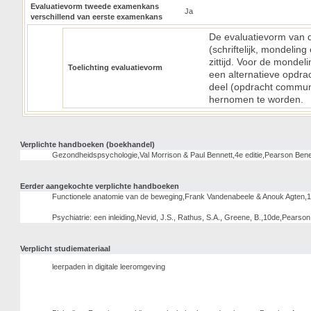
Evaluatievorm tweede examenkans
Ja
verschillend van eerste examenkans
De evaluatievorm van d
(schriftelijk, mondeling
zittijd. Voor de mondel
Toelichting evaluatievorm
een alternatieve opdrac
deel (opdracht communi
hernomen te worden.
Verplichte handboeken (boekhandel)
Gezondheidspsychologie,Val Morrison & Paul Bennett,4e editie,Pearson Be
Eerder aangekochte verplichte handboeken
Functionele anatomie van de beweging,Frank Vandenabeele & Anouk Agten
Psychiatrie: een inleiding,Nevid, J.S., Rathus, S.A., Greene, B.,10de,Pear
Verplicht studiemateriaal
leerpaden in digitale leeromgeving