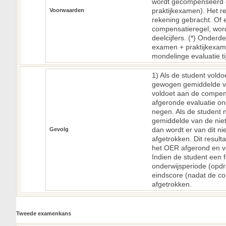
wordt gecompenseerd 
praktijkexamen). Het re
Voorwaarden
rekening gebracht. Of 
compensatieregel, word
deelcijfers. (*) Onderd
examen + praktijkexame
mondelinge evaluatie t
1) Als de student voldo
gewogen gemiddelde van
voldoet aan de compen
afgeronde evaluatie ond
negen. Als de student 
gemiddelde van de niet
dan wordt er van dit n
Gevolg
afgetrokken. Dit resul
het OER afgerond en vo
Indien de student een f
onderwijsperiode (opdr
eindscore (nadat de co
afgetrokken.
Tweede examenkans