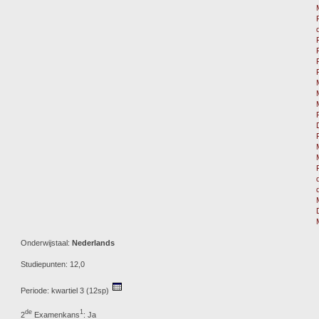
Onderwijstaal:
Nederlands
Studiepunten: 12,0
Periode: kwartiel 3 (12sp)
de
1
2
Examenkans
: Ja