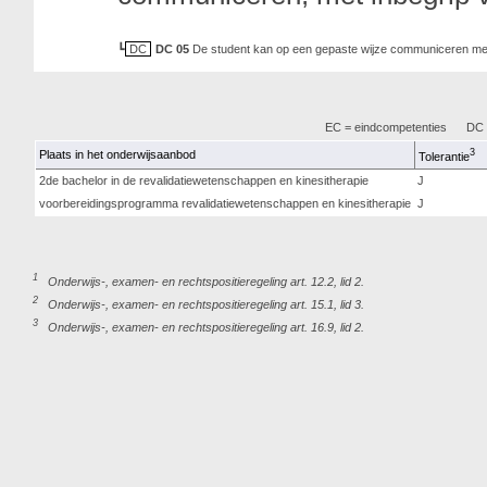
DC
DC 05
De student kan op een gepaste wijze communiceren met ee
EC = eindcompetenties
DC =
3
Plaats in het onderwijsaanbod
Tolerantie
2de bachelor in de revalidatiewetenschappen en kinesitherapie
J
voorbereidingsprogramma revalidatiewetenschappen en kinesitherapie
J
1
Onderwijs-, examen- en rechtspositieregeling art. 12.2, lid 2.
2
Onderwijs-, examen- en rechtspositieregeling art. 15.1, lid 3.
3
Onderwijs-, examen- en rechtspositieregeling art. 16.9, lid 2.